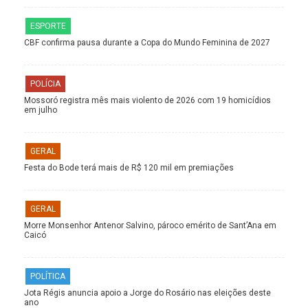
ESPORTE
CBF confirma pausa durante a Copa do Mundo Feminina de 2027
POLÍCIA
Mossoró registra mês mais violento de 2026 com 19 homicídios
em julho
GERAL
Festa do Bode terá mais de R$ 120 mil em premiações
GERAL
Morre Monsenhor Antenor Salvino, pároco emérito de Sant’Ana em
Caicó
POLÍTICA
Jota Régis anuncia apoio a Jorge do Rosário nas eleições deste
ano