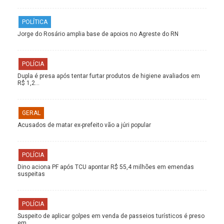
POLÍTICA
Jorge do Rosário amplia base de apoios no Agreste do RN
POLÍCIA
Dupla é presa após tentar furtar produtos de higiene avaliados em
R$ 1,2…
GERAL
Acusados de matar ex-prefeito vão a júri popular
POLÍCIA
Dino aciona PF após TCU apontar R$ 55,4 milhões em emendas
suspeitas
POLÍCIA
Suspeito de aplicar golpes em venda de passeios turísticos é preso
em…