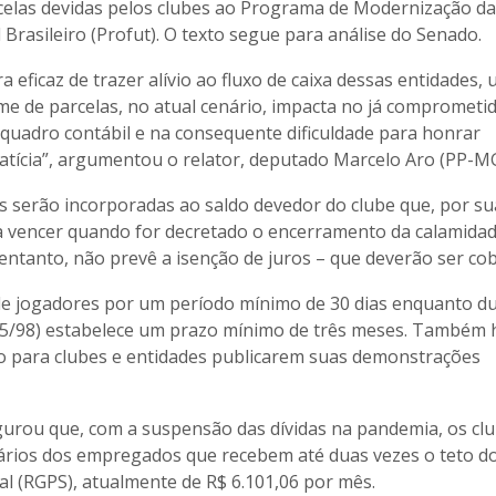
celas devidas pelos clubes ao Programa de Modernização da
 Brasileiro (Profut). O texto segue para análise do Senado.
eficaz de trazer alívio ao fluxo de caixa dessas entidades,
e de parcelas, no atual cenário, impacta no já comprometi
– quadro contábil e na consequente dificuldade para honrar
ícia”, argumentou o relator, deputado Marcelo Aro (PP-MG
s serão incorporadas ao saldo devedor do clube que, por su
a vencer quando for decretado o encerramento da calamida
 entanto, não prevê a isenção de juros – que deverão ser co
 de jogadores por um período mínimo de 30 dias enquanto du
9615/98) estabelece um prazo mínimo de três meses. Também 
o para clubes e entidades publicarem suas demonstrações
urou que, com a suspensão das dívidas na pandemia, os cl
ários dos empregados que recebem até duas vezes o teto d
al (RGPS), atualmente de R$ 6.101,06 por mês.