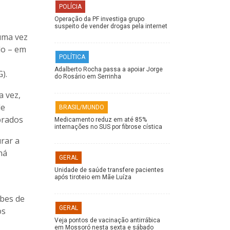
POLÍCIA
Operação da PF investiga grupo
suspeito de vender drogas pela internet
 uma vez
do – em
POLÍTICA
Adalberto Rocha passa a apoiar Jorge
).
do Rosário em Serrinha
a vez,
de
BRASIL/MUNDO
brados
Medicamento reduz em até 85%
internações no SUS por fibrose cística
rar a
há
GERAL
Unidade de saúde transfere pacientes
após tiroteio em Mãe Luíza
ubes de
GERAL
os
Veja pontos de vacinação antirrábica
em Mossoró nesta sexta e sábado