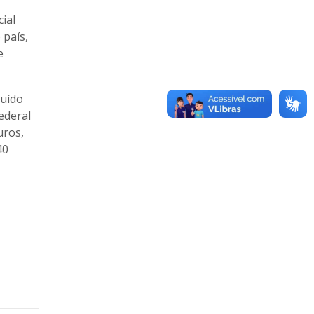
ial
 país,
e
tuído
ederal
uros,
40