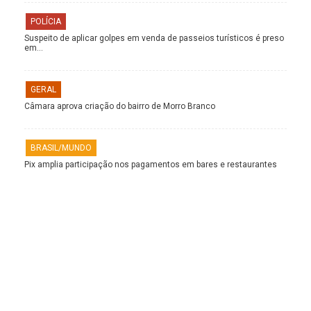
POLÍCIA
Suspeito de aplicar golpes em venda de passeios turísticos é preso
em…
GERAL
Câmara aprova criação do bairro de Morro Branco
BRASIL/MUNDO
Pix amplia participação nos pagamentos em bares e restaurantes