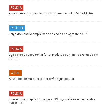
POLÍCIA
Homem morre em acidente entre carro e caminhão na BR-304
POLÍTICA
Jorge do Rosário amplia base de apoios no Agreste do RN
POLÍCIA
Dupla é presa após tentar furtar produtos de higiene avaliados em
R$ 1,2…
GERAL
Acusados de matar ex-prefeito vão a júri popular
POLÍCIA
Dino aciona PF após TCU apontar R$ 55,4 milhões em emendas
suspeitas