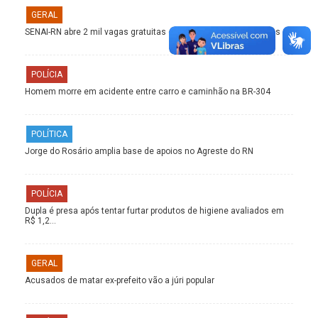
GERAL
SENAI-RN abre 2 mil vagas gratuitas em cursos EAD; veja opções
POLÍCIA
Homem morre em acidente entre carro e caminhão na BR-304
POLÍTICA
Jorge do Rosário amplia base de apoios no Agreste do RN
POLÍCIA
Dupla é presa após tentar furtar produtos de higiene avaliados em
R$ 1,2…
GERAL
Acusados de matar ex-prefeito vão a júri popular