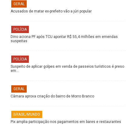
GERAL
Acusados de matar ex-prefeito vão a júri popular
POLÍCIA
Dino aciona PF após TCU apontar R$ 55,4 milhões em emendas
suspeitas
POLÍCIA
Suspeito de aplicar golpes em venda de passeios turísticos é preso
em…
GERAL
Câmara aprova criação do bairro de Morro Branco
BRASIL/MUNDO
Pix amplia participação nos pagamentos em bares e restaurantes