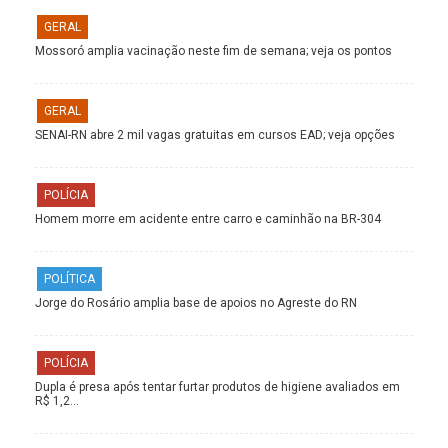
GERAL
Mossoró amplia vacinação neste fim de semana; veja os pontos
GERAL
SENAI-RN abre 2 mil vagas gratuitas em cursos EAD; veja opções
POLÍCIA
Homem morre em acidente entre carro e caminhão na BR-304
POLÍTICA
Jorge do Rosário amplia base de apoios no Agreste do RN
POLÍCIA
Dupla é presa após tentar furtar produtos de higiene avaliados em
R$ 1,2…