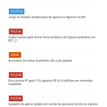
POLÍTICA
Jorge do Rosário amplia base de apoios no Agreste do RN
POLÍCIA
Dupla é presa após tentar furtar produtos de higiene avaliados em
R$ 1,2…
GERAL
Acusados de matar ex-prefeito vão a júri popular
POLÍCIA
Dino aciona PF após TCU apontar R$ 55,4 milhões em emendas
suspeitas
POLÍCIA
Suspeito de aplicar golpes em venda de passeios turísticos é preso