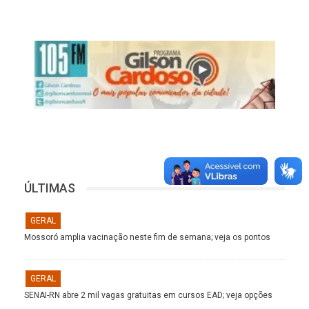
ÚLTIMAS
GERAL
Mossoró amplia vacinação neste fim de semana; veja os pontos
GERAL
SENAI-RN abre 2 mil vagas gratuitas em cursos EAD; veja opções