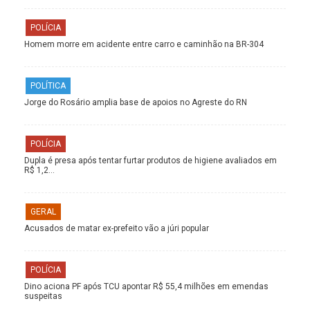
POLÍCIA
Homem morre em acidente entre carro e caminhão na BR-304
POLÍTICA
Jorge do Rosário amplia base de apoios no Agreste do RN
POLÍCIA
Dupla é presa após tentar furtar produtos de higiene avaliados em
R$ 1,2…
GERAL
Acusados de matar ex-prefeito vão a júri popular
POLÍCIA
Dino aciona PF após TCU apontar R$ 55,4 milhões em emendas
suspeitas