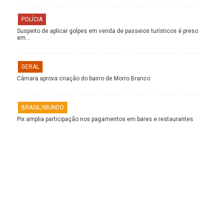
POLÍCIA
Suspeito de aplicar golpes em venda de passeios turísticos é preso
em…
GERAL
Câmara aprova criação do bairro de Morro Branco
BRASIL/MUNDO
Pix amplia participação nos pagamentos em bares e restaurantes