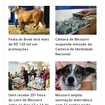
Festa do Bode terá mais
Câmara de Mossoró
de R$ 120 mil em
suspende emissão da
premiações
Carteira de Identidade
Nacional
Uern recebe 20ª Feira
Mossoró amplia
do Livro de Mossoró
vacinação antirrábica
entre os dias 12 e 14 de
com 11 pontos nesta