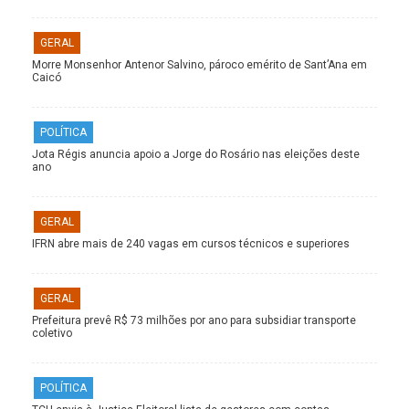
GERAL
Morre Monsenhor Antenor Salvino, pároco emérito de Sant’Ana em
Caicó
POLÍTICA
Jota Régis anuncia apoio a Jorge do Rosário nas eleições deste
ano
GERAL
IFRN abre mais de 240 vagas em cursos técnicos e superiores
GERAL
Prefeitura prevê R$ 73 milhões por ano para subsidiar transporte
coletivo
POLÍTICA