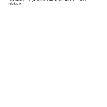
TCU envia à Justiça Eleitoral lista de gestores com contas
rejeitadas