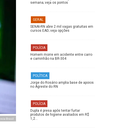
semana; veja os pontos
GERAL
SENAI-RN abre 2 mil vagas gratuitas em
cursos EAD; veja opções
POLÍCIA
Homem morre em acidente entre carro
e caminhão na BR-304
POLÍTICA
Jorge do Rosário amplia base de apoios
no Agreste do RN
POLÍCIA
Dupla é presa após tentar furtar
produtos de higiene avaliados em R$
1,2…
ncia Brasil