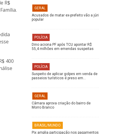
de R$
GERAL
Família.
Acusados de matar ex-prefeito vão a júri
popular
edida
POLÍCIA
esse
Dino aciona PF após TCU apontar R$
55,4 milhões em emendas suspeitas
R$ 400
POLÍCIA
nálise
Suspeito de aplicar golpes em venda de
passeios turísticos é preso em…
GERAL
Câmara aprova criação do bairro de
Morro Branco
BRASIL/MUNDO
Pix amplia participação nos pagamentos