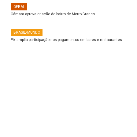
GERAL
Câmara aprova criação do bairro de Morro Branco
BRASIL/MUNDO
Pix amplia participação nos pagamentos em bares e restaurantes