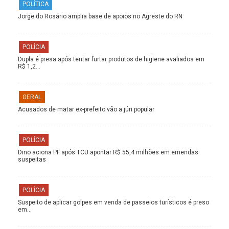
POLÍTICA
Jorge do Rosário amplia base de apoios no Agreste do RN
POLÍCIA
Dupla é presa após tentar furtar produtos de higiene avaliados em
R$ 1,2…
GERAL
Acusados de matar ex-prefeito vão a júri popular
POLÍCIA
Dino aciona PF após TCU apontar R$ 55,4 milhões em emendas
suspeitas
POLÍCIA
Suspeito de aplicar golpes em venda de passeios turísticos é preso
em…