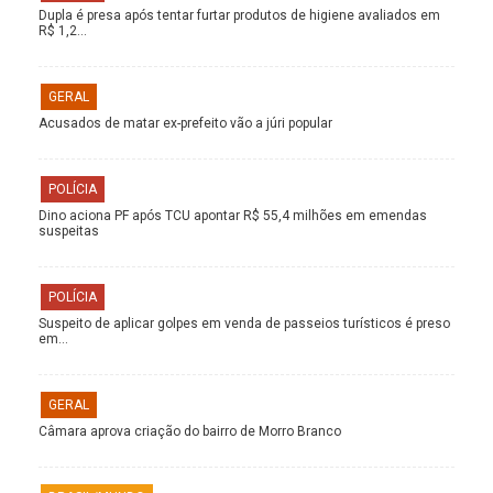
Dupla é presa após tentar furtar produtos de higiene avaliados em
R$ 1,2…
GERAL
Acusados de matar ex-prefeito vão a júri popular
POLÍCIA
Dino aciona PF após TCU apontar R$ 55,4 milhões em emendas
suspeitas
POLÍCIA
Suspeito de aplicar golpes em venda de passeios turísticos é preso
em…
GERAL
Câmara aprova criação do bairro de Morro Branco