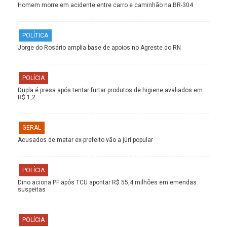
Homem morre em acidente entre carro e caminhão na BR-304
POLÍTICA
Jorge do Rosário amplia base de apoios no Agreste do RN
POLÍCIA
Dupla é presa após tentar furtar produtos de higiene avaliados em
R$ 1,2…
GERAL
Acusados de matar ex-prefeito vão a júri popular
POLÍCIA
Dino aciona PF após TCU apontar R$ 55,4 milhões em emendas
suspeitas
POLÍCIA