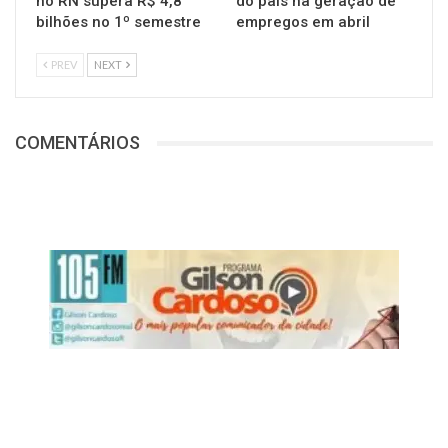
no RN supera R$ 4,8
do país na geração de
bilhões no 1º semestre
empregos em abril
PREV
NEXT
COMENTÁRIOS