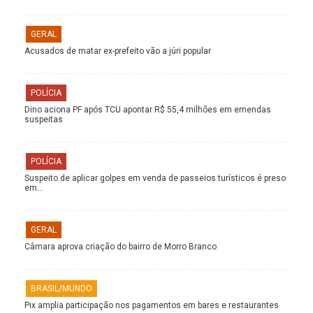
GERAL
Acusados de matar ex-prefeito vão a júri popular
POLÍCIA
Dino aciona PF após TCU apontar R$ 55,4 milhões em emendas
suspeitas
POLÍCIA
Suspeito de aplicar golpes em venda de passeios turísticos é preso
em…
GERAL
Câmara aprova criação do bairro de Morro Branco
BRASIL/MUNDO
Pix amplia participação nos pagamentos em bares e restaurantes