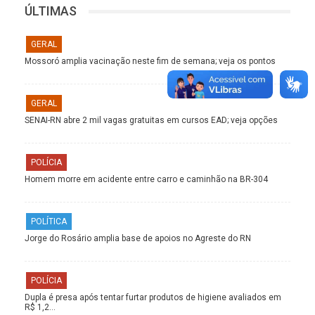
ÚLTIMAS
GERAL
Mossoró amplia vacinação neste fim de semana; veja os pontos
GERAL
SENAI-RN abre 2 mil vagas gratuitas em cursos EAD; veja opções
POLÍCIA
Homem morre em acidente entre carro e caminhão na BR-304
POLÍTICA
Jorge do Rosário amplia base de apoios no Agreste do RN
POLÍCIA
Dupla é presa após tentar furtar produtos de higiene avaliados em
R$ 1,2…