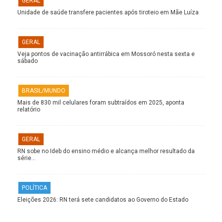
GERAL
Unidade de saúde transfere pacientes após tiroteio em Mãe Luíza
GERAL
Veja pontos de vacinação antirrábica em Mossoró nesta sexta e
sábado
BRASIL/MUNDO
Mais de 830 mil celulares foram subtraídos em 2025, aponta
relatório
GERAL
RN sobe no Ideb do ensino médio e alcança melhor resultado da
série…
POLÍTICA
Eleições 2026: RN terá sete candidatos ao Governo do Estado