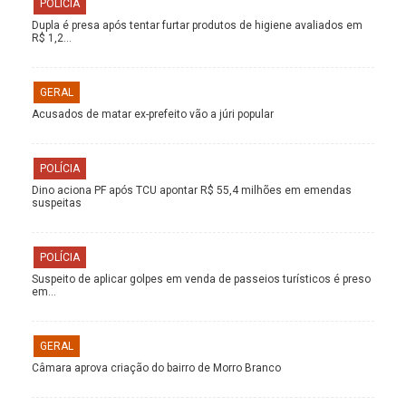
POLÍCIA
Dupla é presa após tentar furtar produtos de higiene avaliados em
R$ 1,2…
GERAL
Acusados de matar ex-prefeito vão a júri popular
POLÍCIA
Dino aciona PF após TCU apontar R$ 55,4 milhões em emendas
suspeitas
POLÍCIA
Suspeito de aplicar golpes em venda de passeios turísticos é preso
em…
GERAL
Câmara aprova criação do bairro de Morro Branco