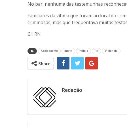
No bar, nenhuma das testemunhas reconheceu 
Familiares da vítima que foram ao local do crim
criminosas, mas que frequentava muitas festas
G1 RN
Adolescente
morto
Polícia
RN
Violência
Share
Redação