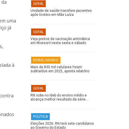
 da
GERAL
Unidade de saúde transfere pacientes
após tiroteio em Mãe Luíza
o em uma
iço já
GERAL
Veja pontos de vacinação antirrábica
em Mossoró nesta sexta e sábado
s,
BRASIL/MUNDO
elada à
Mais de 830 mil celulares foram
subtraídos em 2025, aponta relatório
GERAL
 contra
RN sobe no Ideb do ensino médio e
alcança melhor resultado da série…
ionados
POLÍTICA
Eleições 2026: RN terá sete candidatos
ao Governo do Estado