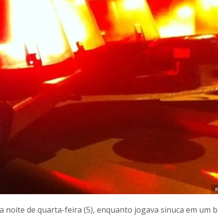
R
a noite de quarta-feira (5), enquanto jogava sinuca em um 