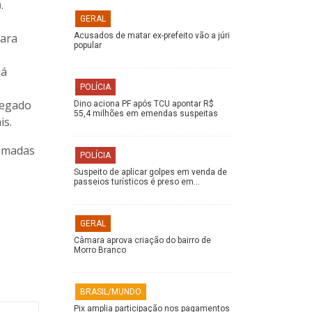
.
GERAL
para
Acusados de matar ex-prefeito vão a júri
popular
já
POLÍCIA
hegado
Dino aciona PF após TCU apontar R$
55,4 milhões em emendas suspeitas
is.
hamadas
POLÍCIA
Suspeito de aplicar golpes em venda de
passeios turísticos é preso em…
GERAL
Câmara aprova criação do bairro de
Morro Branco
BRASIL/MUNDO
Pix amplia participação nos pagamentos