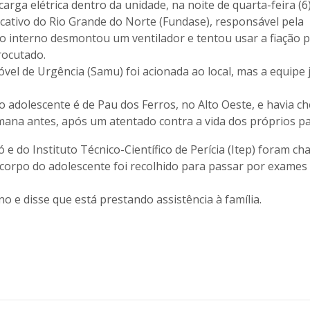
rga elétrica dentro da unidade
, na noite de quarta-feira (6)
ativo do Rio Grande do Norte (Fundase), responsável pela
 o
interno desmontou um ventilador e tentou usar a fiação 
rocutado
.
l de Urgência (Samu) foi acionada ao local, mas a equipe 
 o adolescente é de Pau dos Ferros, no Alto Oeste, e havia c
na antes, após um atentado contra a vida dos próprios pa
e do Instituto Técnico-Científico de Perícia (Itep) foram c
o corpo do adolescente foi recolhido para passar por exames
 e disse que está prestando assistência à família.