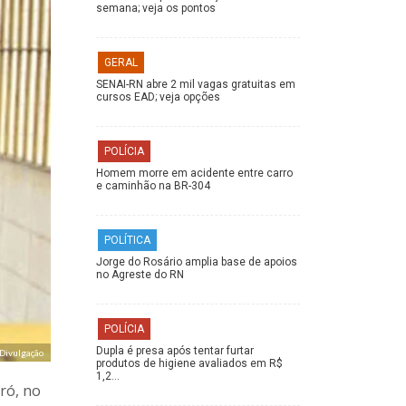
semana; veja os pontos
GERAL
SENAI-RN abre 2 mil vagas gratuitas em
cursos EAD; veja opções
POLÍCIA
Homem morre em acidente entre carro
e caminhão na BR-304
POLÍTICA
Jorge do Rosário amplia base de apoios
no Agreste do RN
POLÍCIA
Dupla é presa após tentar furtar
 Divulgação
produtos de higiene avaliados em R$
1,2…
ró, no