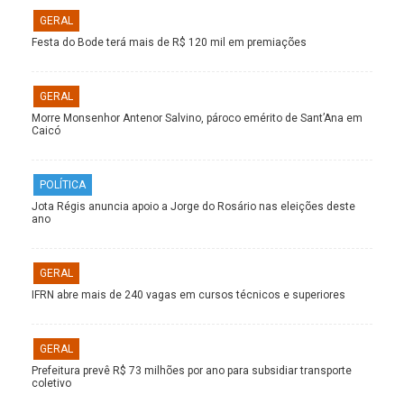
GERAL
Festa do Bode terá mais de R$ 120 mil em premiações
GERAL
Morre Monsenhor Antenor Salvino, pároco emérito de Sant’Ana em
Caicó
POLÍTICA
Jota Régis anuncia apoio a Jorge do Rosário nas eleições deste
ano
GERAL
IFRN abre mais de 240 vagas em cursos técnicos e superiores
GERAL
Prefeitura prevê R$ 73 milhões por ano para subsidiar transporte
coletivo