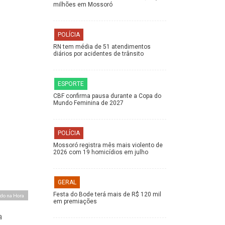
milhões em Mossoró
POLÍCIA
RN tem média de 51 atendimentos
diários por acidentes de trânsito
ESPORTE
CBF confirma pausa durante a Copa do
Mundo Feminina de 2027
POLÍCIA
Mossoró registra mês mais violento de
2026 com 19 homicídios em julho
GERAL
Festa do Bode terá mais de R$ 120 mil
ndo na Hora
em premiações
a