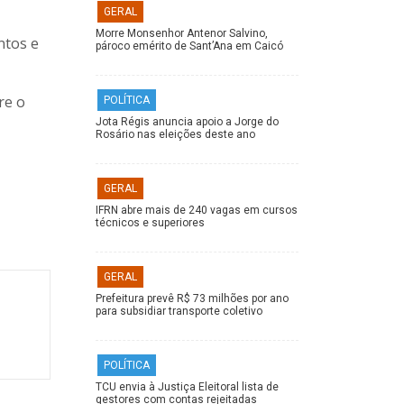
GERAL
Morre Monsenhor Antenor Salvino,
ntos e
pároco emérito de Sant’Ana em Caicó
re o
POLÍTICA
Jota Régis anuncia apoio a Jorge do
Rosário nas eleições deste ano
GERAL
IFRN abre mais de 240 vagas em cursos
técnicos e superiores
GERAL
Prefeitura prevê R$ 73 milhões por ano
para subsidiar transporte coletivo
POLÍTICA
TCU envia à Justiça Eleitoral lista de
gestores com contas rejeitadas