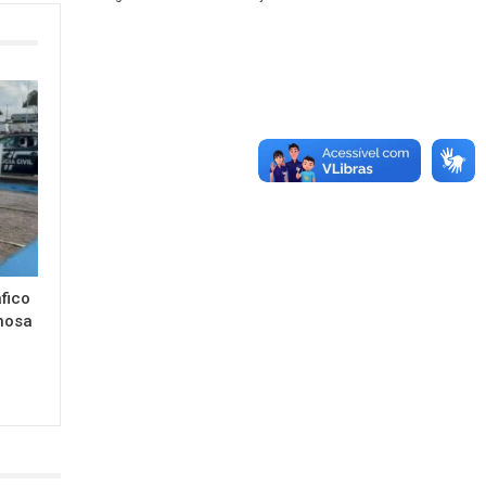
fico
nosa