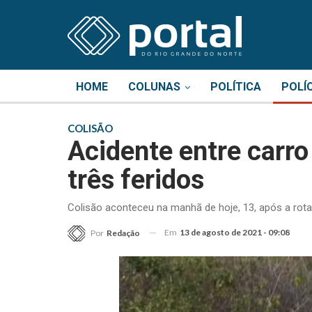
HOME
COLUNAS
POLÍTICA
POLÍ
COLISÃO
Acidente entre carr
três feridos
Colisão aconteceu na manhã de hoje, 13, após a rot
Em
13 de agosto de 2021 - 09:08
Por
Redação