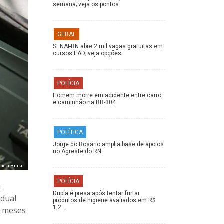
semana; veja os pontos
GERAL
SENAI-RN abre 2 mil vagas gratuitas em
cursos EAD; veja opções
POLÍCIA
Homem morre em acidente entre carro
e caminhão na BR-304
POLÍTICA
Jorge do Rosário amplia base de apoios
no Agreste do RN
ncia Brasil
POLÍCIA
a
Dupla é presa após tentar furtar
idual
produtos de higiene avaliados em R$
1,2…
s meses