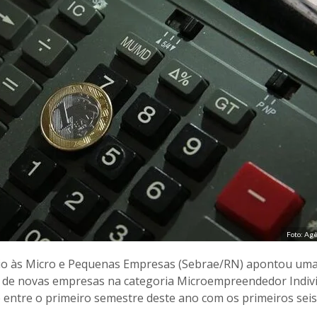
Foto: Agê
oio às Micro e Pequenas Empresas (Sebrae/RN) apontou um
 de novas empresas na categoria Microempreendedor Indiv
é entre o primeiro semestre deste ano com os primeiros sei