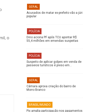
GERAL
o
Acusados de matar ex-prefeito vão a júri
popular
POLÍCIA
il, o
Dino aciona PF após TCU apontar R$
55,4 milhões em emendas suspeitas
POLÍCIA
Suspeito de aplicar golpes em venda de
passeios turísticos é preso em…
GERAL
Câmara aprova criação do bairro de
Morro Branco
BRASIL/MUNDO
Pix amplia participação nos pagamentos