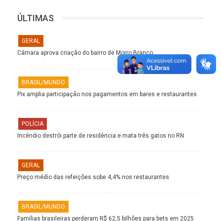
ÚLTIMAS
GERAL
Câmara aprova criação do bairro de Morro Branco
BRASIL/MUNDO
Pix amplia participação nos pagamentos em bares e restaurantes
POLÍCIA
Incêndio destrói parte de residência e mata três gatos no RN
GERAL
Preço médio das refeições sobe 4,4% nos restaurantes
BRASIL/MUNDO
Famílias brasileiras perderam R$ 62,5 bilhões para bets em 2025