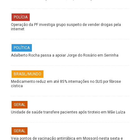
POLÍCIA
Operação da PF investiga grupo suspeito de vender drogas pela
internet
POLÍTICA
Adalberto Rocha passa a apoiar Jorge do Rosário em Serrinha
BRASIL/MUNDO
Medicamento reduz em até 85% internações no SUS por fibrose
cística
GERAL
Unidade de saúde transfere pacientes após tiroteio em Mãe Luíza
GERAL
Veja pontos de vacinação antirrábica em Mossoró nesta sexta e