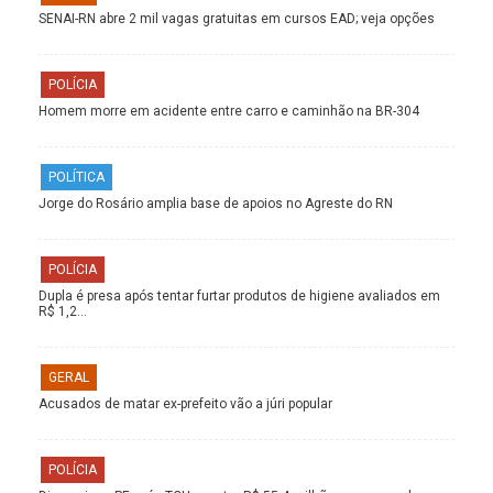
SENAI-RN abre 2 mil vagas gratuitas em cursos EAD; veja opções
POLÍCIA
Homem morre em acidente entre carro e caminhão na BR-304
POLÍTICA
Jorge do Rosário amplia base de apoios no Agreste do RN
POLÍCIA
Dupla é presa após tentar furtar produtos de higiene avaliados em
R$ 1,2…
GERAL
Acusados de matar ex-prefeito vão a júri popular
POLÍCIA