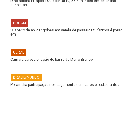
Dino aciona PF após TCU apontar R$ 55,4 milhões em emendas
suspeitas
POLÍCIA
Suspeito de aplicar golpes em venda de passeios turísticos é preso
em…
GERAL
Câmara aprova criação do bairro de Morro Branco
BRASIL/MUNDO
Pix amplia participação nos pagamentos em bares e restaurantes