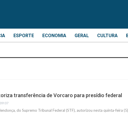
CIA
ESPORTE
ECONOMIA
GERAL
CULTURA
riza transferência de Vorcaro para presídio federal
 09:07
ndonça, do Supremo Tribunal Federal (STF), autorizou nesta quinta-feira (5)