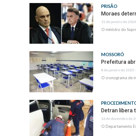
PRISÃO
Moraes determ
15 de janeiro de 2026
O ministro do Supr
MOSSORÓ
Prefeitura ab
8 de janeiro de 2025 
O cronograma de ma
PROCEDIMENT
Detran libera 
16 de dezembro de 2
O Departamento Est