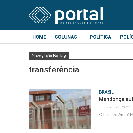
HOME
COLUNAS
POLÍTICA
POLÍ
Navegação Na Tag
transferência
BRASIL
Mendonça auto
6 de março de 2026 -
O ministro André Me