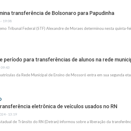
ina transferência de Bolsonaro para Papudinha
 - 19:08
emo Tribunal Federal (STF) Alexandre de Moraes determinou nesta quinta-feir
re período para transferências de alunos na rede munici
- 09:43
trículas da Rede Municipal de Ensino de Mossoró entra em sua segunda etapa
O
transferência eletrônica de veículos usados no RN
024 - 13:19
adual de Trânsito do RN (Detran) informou sobre a liberação da transferênc