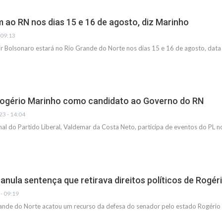
 ao RN nos dias 15 e 16 de agosto, diz Marinho
 09:13
r Bolsonaro estará no Rio Grande do Norte nos dias 15 e 16 de agosto, data 
Rogério Marinho como candidato ao Governo do RN
3 - 14:04
nal do Partido Liberal, Valdemar da Costa Neto, participa de eventos do PL
anula sentença que retirava direitos políticos de Rogé
- 09:19
rande do Norte acatou um recurso da defesa do senador pelo estado Rogério