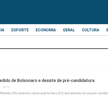
CIA
ESPORTE
ECONOMIA
GERAL
CULTURA
pedido de Bolsonaro e desiste de pré-candidatura
 - 12:51
Marinho (PL) anunciou nesta quarta-feira (21) que desistiu da sua pré-cand