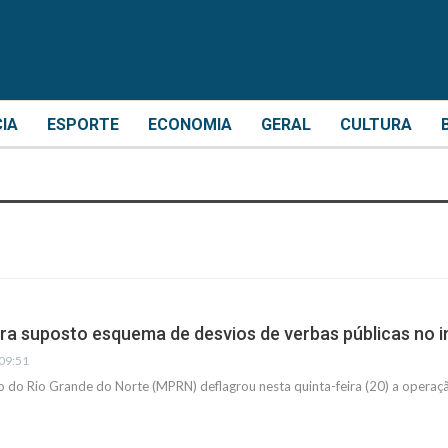
CIA
ESPORTE
ECONOMIA
GERAL
CULTURA
a suposto esquema de desvios de verbas públicas no i
 09:51
co do Rio Grande do Norte (MPRN) deflagrou nesta quinta-feira (20) a opera