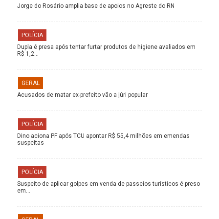
Jorge do Rosário amplia base de apoios no Agreste do RN
POLÍCIA
Dupla é presa após tentar furtar produtos de higiene avaliados em
R$ 1,2…
GERAL
Acusados de matar ex-prefeito vão a júri popular
POLÍCIA
Dino aciona PF após TCU apontar R$ 55,4 milhões em emendas
suspeitas
POLÍCIA
Suspeito de aplicar golpes em venda de passeios turísticos é preso
em…