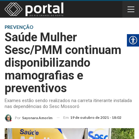
PREVENÇÃO
Saúde Mulher
Sesc/PMM continuam
disponibilizando
mamografias e
preventivos
Exames estão sendo realizados na carreta itinerante instalada
nas dependências do Sesc Mossoró
Em
19 de outubro de 2021 - 18:02
Por
Sayonara Amorim