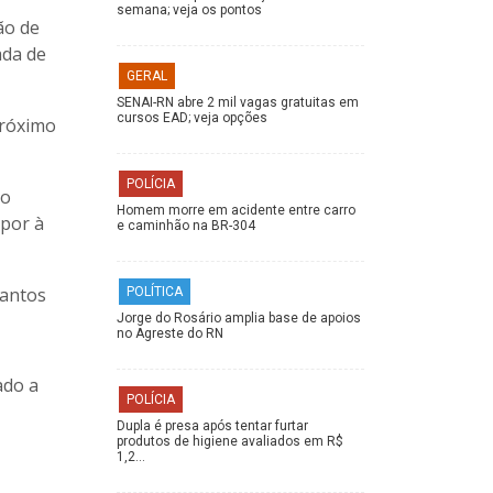
semana; veja os pontos
ão de
ada de
GERAL
SENAI-RN abre 2 mil vagas gratuitas em
cursos EAD; veja opções
próximo
POLÍCIA
do
Homem morre em acidente entre carro
opor à
e caminhão na BR-304
Santos
POLÍTICA
Jorge do Rosário amplia base de apoios
no Agreste do RN
ado a
POLÍCIA
Dupla é presa após tentar furtar
produtos de higiene avaliados em R$
1,2…