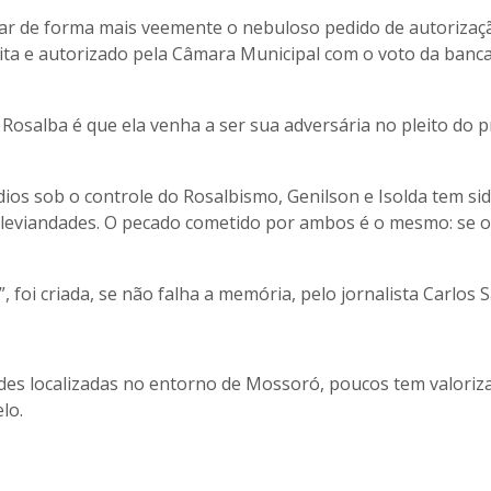
onar de forma mais veemente o nebuloso pedido de autorizaç
ita e autorizado pela Câmara Municipal com o voto da banc
 Rosalba é que ela venha a ser sua adversária no pleito do 
dios sob o controle do Rosalbismo, Genilson e Isolda tem si
, leviandades. O pecado cometido por ambos é o mesmo: se 
 foi criada, se não falha a memória, pelo jornalista Carlos 
ades localizadas no entorno de Mossoró, poucos tem valoriz
lo.