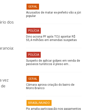
GERAL
Acusados de matar ex-prefeito vão a júri
popular
ário dos
POLÍCIA
Dino aciona PF após TCU apontar R$
55,4 milhões em emendas suspeitas
aranoia:
POLÍCIA
Suspeito de aplicar golpes em venda de
passeios turísticos é preso em…
GERAL
a vez
Câmara aprova criação do bairro de
 de
Morro Branco
BRASIL/MUNDO
Pix amplia participação nos pagamentos