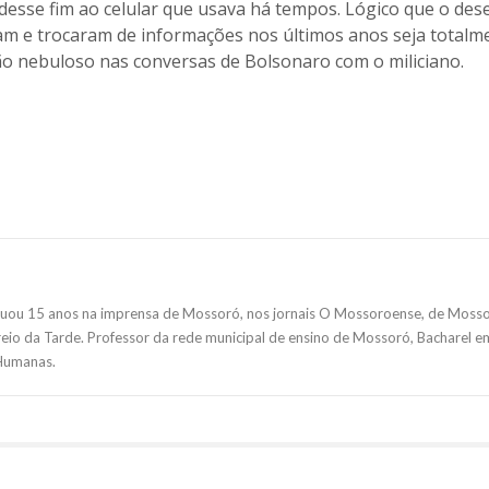
esse fim ao celular que usava há tempos. Lógico que o des
m e trocaram de informações nos últimos anos seja totalm
ão nebuloso nas conversas de Bolsonaro com o miliciano.
tuou 15 anos na imprensa de Mossoró, nos jornais O Mossoroense, de Mosso
eio da Tarde. Professor da rede municipal de ensino de Mossoró, Bacharel e
 Humanas.