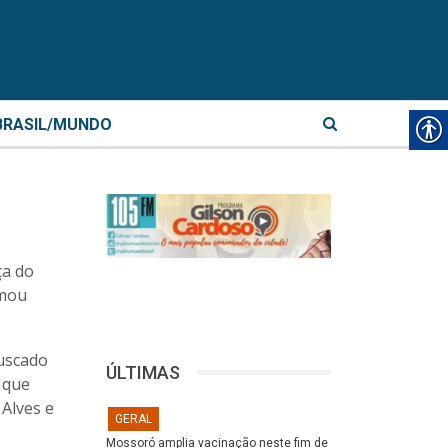
BRASIL/MUNDO
ça do
umou
buscado
ÚLTIMAS
 que
Alves e
GERAL
Mossoró amplia vacinação neste fim de