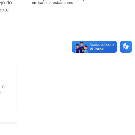
ejo do
em bares e restaurantes
ente
ró,
m