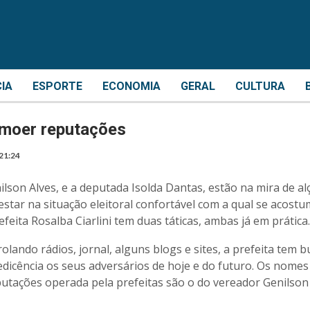
CIA
ESPORTE
ECONOMIA
GERAL
CULTURA
 moer reputações
21:24
lson Alves, e a deputada Isolda Dantas, estão na mira de al
estar na situação eleitoral confortável com a qual se acost
efeita Rosalba Ciarlini tem duas táticas, ambas já em prática.
olando rádios, jornal, alguns blogs e sites, a prefeita tem 
edicência os seus adversários de hoje e do futuro. Os nomes
utações operada pela prefeitas são o do vereador Genilson 