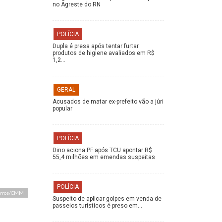
no Agreste do RN
POLÍCIA
Dupla é presa após tentar furtar
produtos de higiene avaliados em R$
1,2…
GERAL
Acusados de matar ex-prefeito vão a júri
popular
POLÍCIA
Dino aciona PF após TCU apontar R$
55,4 milhões em emendas suspeitas
POLÍCIA
Barros/CMM
Suspeito de aplicar golpes em venda de
passeios turísticos é preso em…