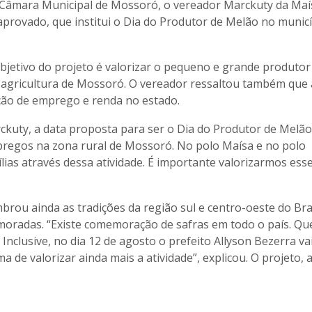
da Câmara Municipal de Mossoró, o vereador Marckuty da Maí
aprovado, que institui o Dia do Produtor de Melão no municí
bjetivo do projeto é valorizar o pequeno e grande produtor
 agricultura de Mossoró. O vereador ressaltou também que 
ção de emprego e renda no estado.
kuty, a data proposta para ser o Dia do Produtor de Melão
mpregos na zona rural de Mossoró. No polo Maísa e no polo
lias através dessa atividade. É importante valorizarmos ess
mbrou ainda as tradições da região sul e centro-oeste do Bras
memoradas. “Existe comemoração de safras em todo o país. Q
Inclusive, no dia 12 de agosto o prefeito Allyson Bezerra va
a de valorizar ainda mais a atividade”, explicou. O projeto, 