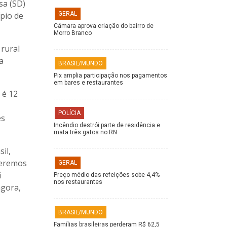
sa (SD)
pio de
GERAL
Câmara aprova criação do bairro de
Morro Branco
 rural
a
BRASIL/MUNDO
Pix amplia participação nos pagamentos
em bares e restaurantes
 é 12
POLÍCIA
es
Incêndio destrói parte de residência e
mata três gatos no RN
il,
ueremos
GERAL
i
Preço médio das refeições sobe 4,4%
nos restaurantes
agora,
BRASIL/MUNDO
Famílias brasileiras perderam R$ 62,5