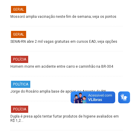
GERAL
Mossoró amplia vacinação neste fim de semana; veja os pontos
GERAL
SENAI-RN abre 2 mil vagas gratuitas em cursos EAD; veja opções
POLÍCIA
Homem morre em acidente entre carro e caminhão na BR-304
POLÍTICA
Jorge do Rosário amplia base de apoios no Agreste do RN
POLÍCIA
Dupla é presa após tentar furtar produtos de higiene avaliados em
R$ 1,2…