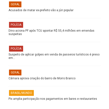
GERAL
Acusados de matar ex-prefeito vão a júri popular
POLÍCIA
Dino aciona PF após TCU apontar R$ 55,4 milhões em emendas
suspeitas
POLÍCIA
Suspeito de aplicar golpes em venda de passeios turísticos é preso
em…
GERAL
Câmara aprova criação do bairro de Morro Branco
BRASIL/MUNDO
Pix amplia participação nos pagamentos em bares e restaurantes