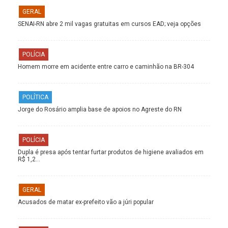
GERAL
SENAI-RN abre 2 mil vagas gratuitas em cursos EAD; veja opções
POLÍCIA
Homem morre em acidente entre carro e caminhão na BR-304
POLÍTICA
Jorge do Rosário amplia base de apoios no Agreste do RN
POLÍCIA
Dupla é presa após tentar furtar produtos de higiene avaliados em
R$ 1,2…
GERAL
Acusados de matar ex-prefeito vão a júri popular