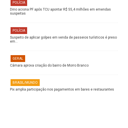
POLÍCIA
Dino aciona PF após TCU apontar R$ 55,4 milhões em emendas
suspeitas
POLÍCIA
Suspeito de aplicar golpes em venda de passeios turísticos é preso
em…
GERAL
Câmara aprova criação do bairro de Morro Branco
BRASIL/MUNDO
Pix amplia participação nos pagamentos em bares e restaurantes