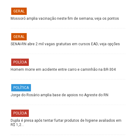
GERAL
Mossoró amplia vacinação neste fim de semana; veja os pontos
GERAL
SENAI-RN abre 2 mil vagas gratuitas em cursos EAD; veja opções
POLÍCIA
Homem morre em acidente entre carro e caminhão na BR-304
POLÍTICA
Jorge do Rosário amplia base de apoios no Agreste do RN
POLÍCIA
Dupla é presa após tentar furtar produtos de higiene avaliados em
R$ 1,2…