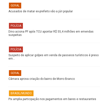
GERAL
Acusados de matar ex-prefeito vão a júri popular
POLÍCIA
Dino aciona PF após TCU apontar R$ 55,4 milhões em emendas
suspeitas
POLÍCIA
Suspeito de aplicar golpes em venda de passeios turísticos é preso
em…
GERAL
Câmara aprova criação do bairro de Morro Branco
BRASIL/MUNDO
Pix amplia participação nos pagamentos em bares e restaurantes