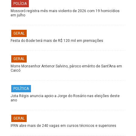
POLÍCIA
Mossoró registra mês mais violento de 2026 com 19 homicídios
em julho
GERAL
Festa do Bode terá mais de R$ 120 mil em premiações
GERAL
Morre Monsenhor Antenor Salvino, pároco emérito de Sant’Ana em
Caicó
POLÍTICA
Jota Régis anuncia apoio a Jorge do Rosário nas eleições deste
ano
GERAL
IFRN abre mais de 240 vagas em cursos técnicos e superiores