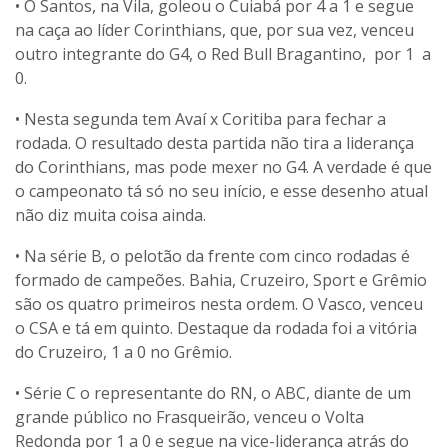
• O Santos, na Vila, goleou o Cuiabá por 4 a 1 e segue
na caça ao líder Corinthians, que, por sua vez, venceu
outro integrante do G4, o Red Bull Bragantino, por 1 a
0.
• Nesta segunda tem Avaí x Coritiba para fechar a
rodada. O resultado desta partida não tira a liderança
do Corinthians, mas pode mexer no G4. A verdade é que
o campeonato tá só no seu início, e esse desenho atual
não diz muita coisa ainda.
• Na série B, o pelotão da frente com cinco rodadas é
formado de campeões. Bahia, Cruzeiro, Sport e Grêmio
são os quatro primeiros nesta ordem. O Vasco, venceu
o CSA e tá em quinto. Destaque da rodada foi a vitória
do Cruzeiro, 1 a 0 no Grêmio.
• Série C o representante do RN, o ABC, diante de um
grande público no Frasqueirão, venceu o Volta
Redonda por 1 a 0 e segue na vice-liderança atrás do