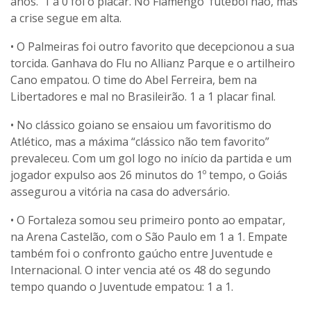
anos. 1 a 0 foi o placar. No Flamengo futebol não, mas
a crise segue em alta.
• O Palmeiras foi outro favorito que decepcionou a sua
torcida. Ganhava do Flu no Allianz Parque e o artilheiro
Cano empatou. O time do Abel Ferreira, bem na
Libertadores e mal no Brasileirão. 1 a 1 placar final.
• No clássico goiano se ensaiou um favoritismo do
Atlético, mas a máxima “clássico não tem favorito”
prevaleceu. Com um gol logo no início da partida e um
jogador expulso aos 26 minutos do 1º tempo, o Goiás
assegurou a vitória na casa do adversário.
• O Fortaleza somou seu primeiro ponto ao empatar,
na Arena Castelão, com o São Paulo em 1 a 1. Empate
também foi o confronto gaúcho entre Juventude e
Internacional. O inter vencia até os 48 do segundo
tempo quando o Juventude empatou: 1 a 1.