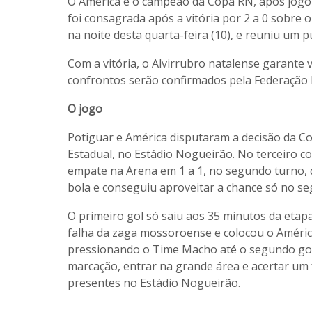
O América é o campeão da Copa RN, após jogo
foi consagrada após a vitória por 2 a 0 sobre
na noite desta quarta-feira (10), e reuniu um p
Com a vitória, o Alvirrubro natalense garante v
confrontos serão confirmados pela Federação
O jogo
Potiguar e América disputaram a decisão da C
Estadual, no Estádio Nogueirão. No terceiro c
empate na Arena em 1 a 1, no segundo turno, 
bola e conseguiu aproveitar a chance só no s
O primeiro gol só saiu aos 35 minutos da etapa
falha da zaga mossoroense e colocou o América
pressionando o Time Macho até o segundo gol, 
marcação, entrar na grande área e acertar um 
presentes no Estádio Nogueirão.