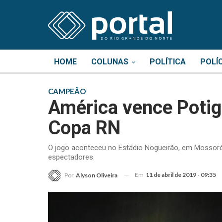
HOME
COLUNAS
POLÍTICA
POLÍ
CAMPEÃO
América vence Potigu
Copa RN
O jogo aconteceu no Estádio Nogueirão, em Mossoró, n
espectadores.
Em
11 de abril de 2019 - 09:35
Por
Alyson Oliveira