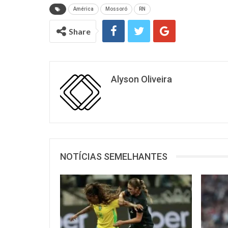
América
Mossoró
RN
Share
Alyson Oliveira
NOTÍCIAS SEMELHANTES