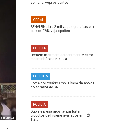
semana; veja os pontos
GERAL
SENAI-RN abre 2 mil vagas gratuitas em
cursos EAD; veja opções
POLÍCIA
Homem morre em acidente entre carro
e caminhão na BR-304
POLÍTICA
Jorge do Rosário amplia base de apoios
no Agreste do RN
POLÍCIA
Dupla é presa após tentar furtar
produtos de higiene avaliados em R$
o Simonetti
1,2…