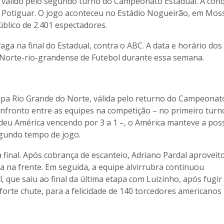
 válido pelo segundo turno do Campeonato Estadual. A conq
 o Potiguar. O jogo aconteceu no Estádio Nogueirão, em Mos
úblico de 2.401 espectadores.
aga na final do Estadual, contra o ABC. A data e horário dos
 Norte-rio-grandense de Futebol durante essa semana.
opa Rio Grande do Norte, válida pelo returno do Campeonat
onfronto entre as equipes na competição – no primeiro turn
deu América vencendo por 3 a 1 –, o América manteve a pos
egundo tempo de jogo.
 final. Após cobrança de escanteio, Adriano Pardal aproveit
 na frente. Em seguida, a equipe alvirrubra continuou
que saiu ao final da última etapa com Luizinho, após fugir
forte chute, para a felicidade de 140 torcedores americanos